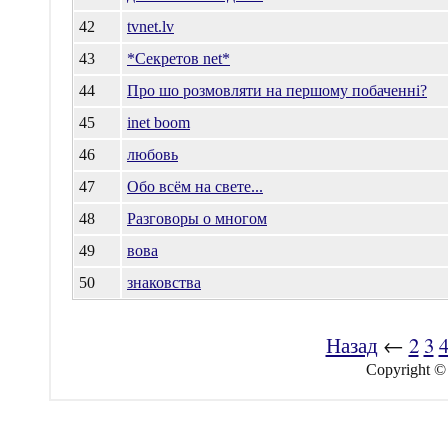
42
tvnet.lv
43
*Секретов net*
44
Про шо розмовляти на першому побаченні?
45
inet boom
46
любовь
47
Обо всём на свете...
48
Разговоры о многом
49
вова
50
знаковства
Назад
←
2
3
Copyright ©